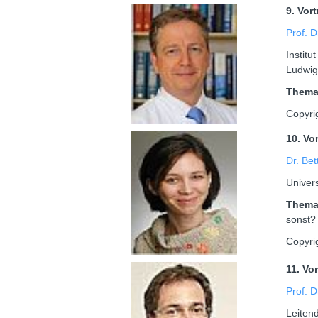
9. Vor
Prof. 
Institu
Ludwig
Them
Copyri
10. Vo
Dr. Bet
Univers
Them
sonst?
Copyrig
11. Vo
Prof. D
Leitend