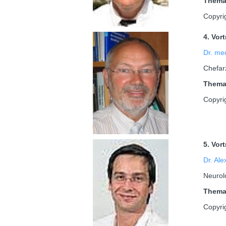
Them
Copyrig
4. Vor
Dr. me
Chefarz
Them
Copyri
5. Vor
Dr. Al
Neurolo
Them
Copyri