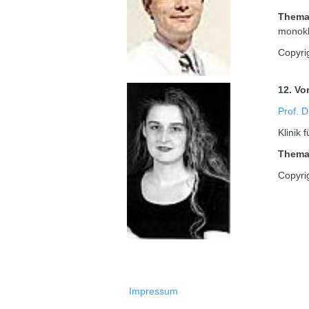
Them
monokl
Copyri
12. Vo
Prof. 
Klinik 
Them
Copyri
Impressum