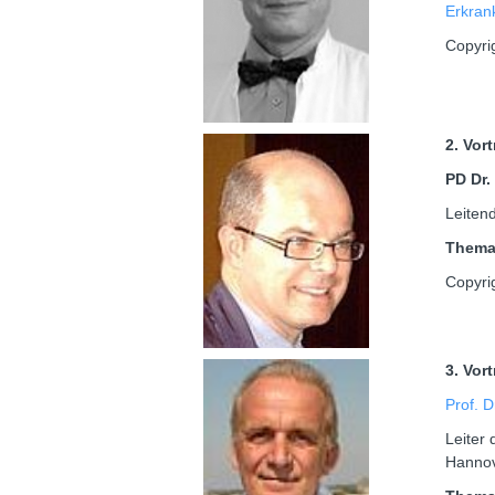
Erkran
Copyri
2. Vor
PD Dr
Leiten
Them
Copyri
3. Vor
Prof. D
Leiter 
Hanno