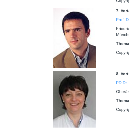
Copyri
7. Vor
Prof. 
Friedri
Münch
Them
Copyri
8. Vor
PD Dr.
Oberärz
Them
Copyri