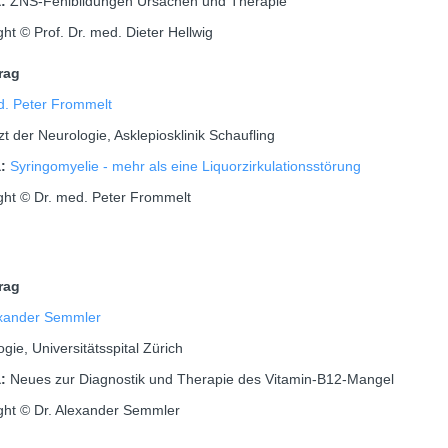
a:
ZNS-Fehlbildungen Ursachen und Therapie
ht © Prof. Dr. med. Dieter Hellwig
trag
d. Peter Frommelt
t der Neurologie, Asklepiosklinik Schaufling
a:
Syringomyelie - mehr als eine Liquorzirkulationsstörung
ght © Dr. med. Peter Frommelt
trag
exander Semmler
gie, Universitätsspital Zürich
a:
Neues zur Diagnostik und Therapie des Vitamin-B12-Mangel
ght © Dr. Alexander Semmler