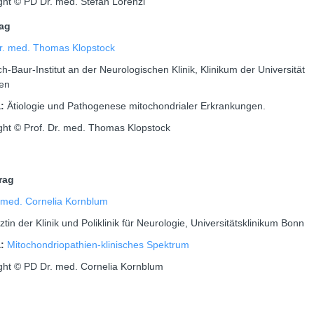
ght © PD Dr. med. Stefan Lorenzl
tag
Dr. med. Thomas Klopstock
ch-Baur-Institut an der Neurologischen Klinik, Klinikum der Universität
en
a:
Ätiologie und Pathogenese mitochondrialer Erkrankungen.
ght © Prof. Dr. med. Thomas Klopstock
trag
 med. Cornelia Kornblum
tin der Klinik und Poliklinik für Neurologie, Universitätsklinikum Bonn
a:
Mitochondriopathien-klinisches Spektrum
ght © PD Dr. med. Cornelia Kornblum