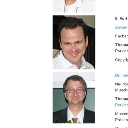
6. Vor
Alexan
Fachar
Them
Parkin
Copyri
Dr. me
Neurol
Münch
Them
Parkin
Musste
Präsen