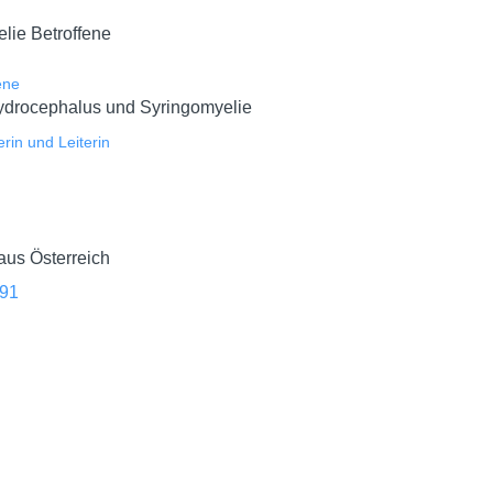
lie Betroffene
ene
Hydrocephalus und Syringomyelie
rin und Leiterin
aus Österreich
991