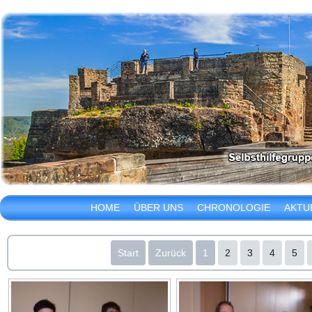
HOME
ÜBER UNS
CHRONOLOGIE
AKTU
Start
Zurück
1
2
3
4
5