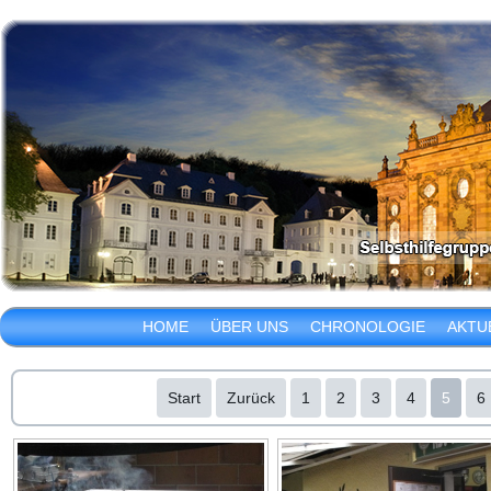
HOME
ÜBER UNS
CHRONOLOGIE
AKTU
Start
Zurück
1
2
3
4
5
6