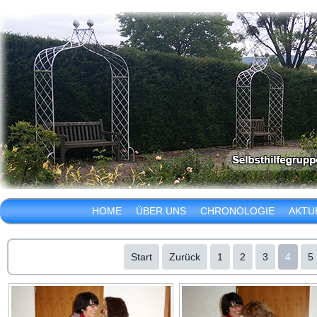
HOME
ÜBER UNS
CHRONOLOGIE
AKTU
Start
Zurück
1
2
3
4
5