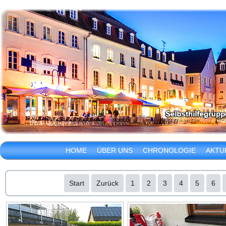
HOME
ÜBER UNS
CHRONOLOGIE
AKTU
Start
Zurück
1
2
3
4
5
6