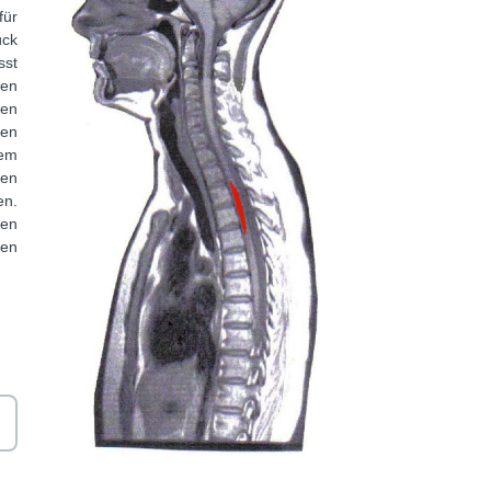
für
ück
sst
ten
ten
nen
dem
gen
en.
gen
ten