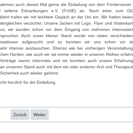
nahmen auch dieses Mal gerne die Einladung von dem Förderverein 
d seltene Erkrankungen e.V. (FUSE) an. Nach einer zum Gl
fahrt trafen wir mit leichtem Gepäck an der Uni ein. Wir hatten bewu
dergleichen verzichtet. Unsere Jacken mit Logo, Flyer und Visitenkar
 aus, wir wurden schon vor dem Eingang von mehreren interessier
sprochen. Auch unser kleiner Stand wurde von vielen verschiede
rganisationen aufgesucht und so konnten wir uns schon vor 
ehr intensiv austauschen. Ebenso wie bei vorherigen Veranstaltun
lichen Hürden, wie auch wir sie immer wieder in unseren Reihen erfahr
 Vorträge waren informativ und wir konnten auch unsere Erfahrun
ir an unserem Stand auch mit dem ein oder anderen Arzt und Therapeu
Sicherheit auch wieder gelohnt.
ht herzlich für die Einladung.
Zurück
Weiter